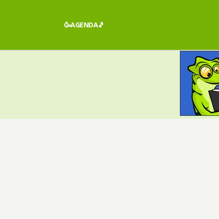
🥳AGENDA🎵