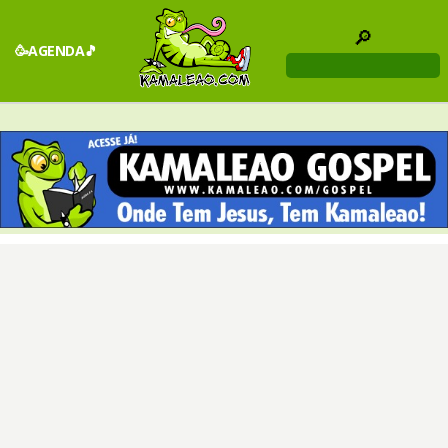
🔎
🥳AGENDA🎵