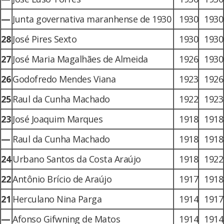
—
Junta governativa maranhense de 1930
1930
1930
28
José Pires Sexto
1930
1930
27
José Maria Magalhães de Almeida
1926
1930
26
Godofredo Mendes Viana
1923
1926
25
Raul da Cunha Machado
1922
1923
23
José Joaquim Marques
1918
1918
—
Raul da Cunha Machado
1918
1918
24
Urbano Santos da Costa Araújo
1918
1922
22
Antônio Brício de Araújo
1917
1918
21
Herculano Nina Parga
1914
1917
—
Afonso Gifwning de Matos
1914
1914