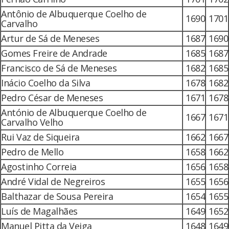
Antônio de Albuquerque Coelho de
1690
1701
Carvalho
Artur de Sá de Meneses
1687
1690
Gomes Freire de Andrade
1685
1687
Francisco de Sá de Meneses
1682
1685
Inácio Coelho da Silva
1678
1682
Pedro César de Meneses
1671
1678
António de Albuquerque Coelho de
1667
1671
Carvalho Velho
Rui Vaz de Siqueira
1662
1667
Pedro de Mello
1658
1662
Agostinho Correia
1656
1658
André Vidal de Negreiros
1655
1656
Balthazar de Sousa Pereira
1654
1655
Luís de Magalhães
1649
1652
Manuel Pitta da Veiga
1648
1649