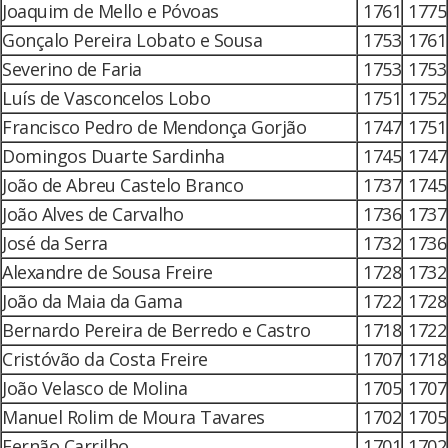
Joaquim de Mello e Póvoas
1761
1775
Gonçalo Pereira Lobato e Sousa
1753
1761
Severino de Faria
1753
1753
Luís de Vasconcelos Lobo
1751
1752
Francisco Pedro de Mendonça Gorjão
1747
1751
Domingos Duarte Sardinha
1745
1747
João de Abreu Castelo Branco
1737
1745
João Alves de Carvalho
1736
1737
José da Serra
1732
1736
Alexandre de Sousa Freire
1728
1732
João da Maia da Gama
1722
1728
Bernardo Pereira de Berredo e Castro
1718
1722
Cristóvão da Costa Freire
1707
1718
João Velasco de Molina
1705
1707
Manuel Rolim de Moura Tavares
1702
1705
Fernão Carrilho
1701
1702