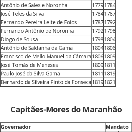
Antônio de Sales e Noronha
1779
1784
José Teles da Silva
1784
1787
Fernando Pereira Leite de Foios
1787
1792
Fernando Antônio de Noronha
1792
1798
Diogo de Sousa
1798
1804
Antônio de Saldanha da Gama
1804
1806
Francisco de Mello Manuel da Câmara
1806
1809
José Tomás de Meneses
1809
1811
Paulo José da Silva Gama
1811
1819
Bernardo da Silveira Pinto da Fonseca
1819
1821
Capitães-Mores do Maranhão
Governador
Mandato