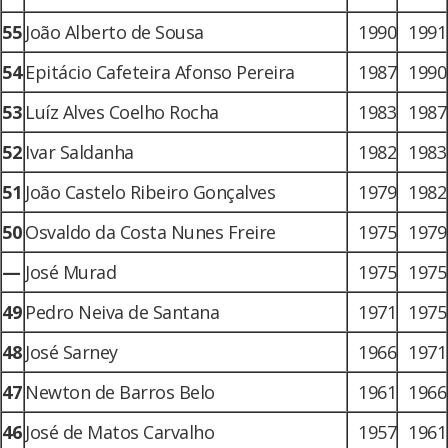
55
João Alberto de Sousa
1990
1991
54
Epitácio Cafeteira Afonso Pereira
1987
1990
53
Luíz Alves Coelho Rocha
1983
1987
52
Ivar Saldanha
1982
1983
51
João Castelo Ribeiro Gonçalves
1979
1982
50
Osvaldo da Costa Nunes Freire
1975
1979
—
José Murad
1975
1975
49
Pedro Neiva de Santana
1971
1975
48
José Sarney
1966
1971
47
Newton de Barros Belo
1961
1966
46
José de Matos Carvalho
1957
1961