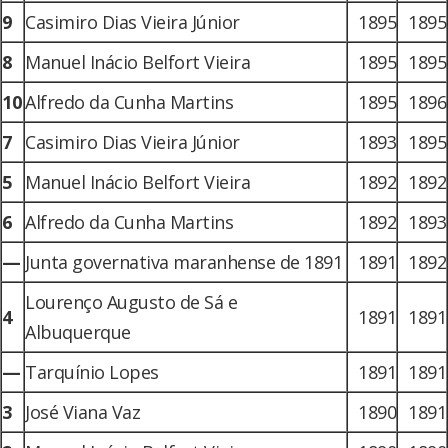
9
Casimiro Dias Vieira Júnior
1895
1895
8
Manuel Inácio Belfort Vieira
1895
1895
10
Alfredo da Cunha Martins
1895
1896
7
Casimiro Dias Vieira Júnior
1893
1895
5
Manuel Inácio Belfort Vieira
1892
1892
6
Alfredo da Cunha Martins
1892
1893
—
Junta governativa maranhense de 1891
1891
1892
Lourenço Augusto de Sá e
4
1891
1891
Albuquerque
—
Tarquínio Lopes
1891
1891
3
José Viana Vaz
1890
1891