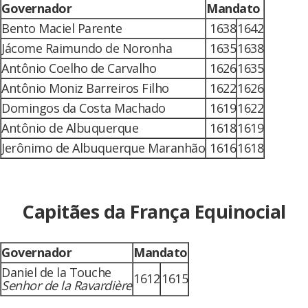
Governador
Mandato
Bento Maciel Parente
1638
1642
Jácome Raimundo de Noronha
1635
1638
Antônio Coelho de Carvalho
1626
1635
Antônio Moniz Barreiros Filho
1622
1626
Domingos da Costa Machado
1619
1622
Antônio de Albuquerque
1618
1619
Jerônimo de Albuquerque Maranhão
1616
1618
Capitães da França Equinocial
Governador
Mandato
Daniel de la Touche
1612
1615
Senhor de la Ravardière