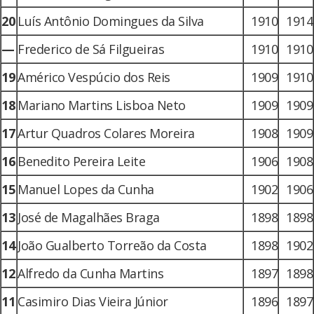
20
Luís Antônio Domingues da Silva
1910
1914
—
Frederico de Sá Filgueiras
1910
1910
19
Américo Vespúcio dos Reis
1909
1910
18
Mariano Martins Lisboa Neto
1909
1909
17
Artur Quadros Colares Moreira
1908
1909
16
Benedito Pereira Leite
1906
1908
15
Manuel Lopes da Cunha
1902
1906
13
José de Magalhães Braga
1898
1898
14
João Gualberto Torreão da Costa
1898
1902
12
Alfredo da Cunha Martins
1897
1898
11
Casimiro Dias Vieira Júnior
1896
1897