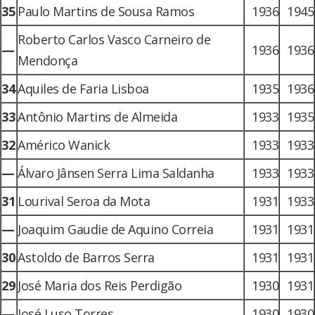
35
Paulo Martins de Sousa Ramos
1936
1945
Roberto Carlos Vasco Carneiro de
—
1936
1936
Mendonça
34
Aquiles de Faria Lisboa
1935
1936
33
Antônio Martins de Almeida
1933
1935
32
Américo Wanick
1933
1933
—
Álvaro Jânsen Serra Lima Saldanha
1933
1933
31
Lourival Seroa da Mota
1931
1933
—
Joaquim Gaudie de Aquino Correia
1931
1931
30
Astoldo de Barros Serra
1931
1931
29
José Maria dos Reis Perdigão
1930
1931
—
José Luso Torres
1930
1930