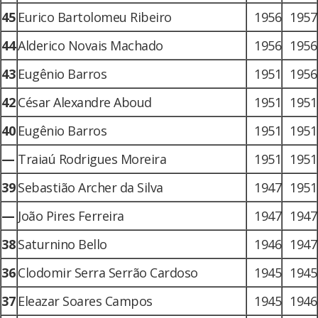
45
Eurico Bartolomeu Ribeiro
1956
1957
44
Alderico Novais Machado
1956
1956
43
Eugênio Barros
1951
1956
42
César Alexandre Aboud
1951
1951
40
Eugênio Barros
1951
1951
—
Traiaú Rodrigues Moreira
1951
1951
39
Sebastião Archer da Silva
1947
1951
—
João Pires Ferreira
1947
1947
38
Saturnino Bello
1946
1947
36
Clodomir Serra Serrão Cardoso
1945
1945
37
Eleazar Soares Campos
1945
1946