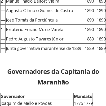
2
Manuel Inácio Belfort Vieira
1890
1890
—
Augusto Olímpio Gomes de Castro
1890
1890
—
José Tomás da Porciúncula
1890
1890
1
Eleutério Frazão Muniz Varela
1890
1890
—
Pedro Augusto Tavares Júnior
1889
1890
—
Junta governativa maranhense de 1889
1889
1889
Governadores da Capitania do
Maranhão
Governador
Mandato
Joaquim de Mello e Póvoas
1775
1779