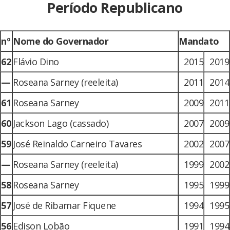
Período Republicano
nº
Nome do Governador
Mandato
62
Flávio Dino
2015
2019
—
Roseana Sarney (reeleita)
2011
2014
61
Roseana Sarney
2009
2011
60
Jackson Lago (cassado)
2007
2009
59
José Reinaldo Carneiro Tavares
2002
2007
—
Roseana Sarney (reeleita)
1999
2002
58
Roseana Sarney
1995
1999
57
José de Ribamar Fiquene
1994
1995
56
Edison Lobão
1991
1994