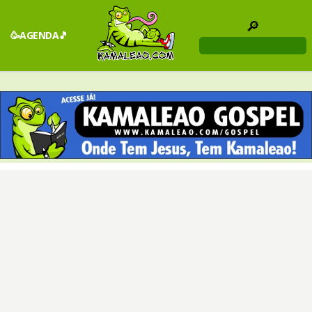
🔎
🥳AGENDA🎵