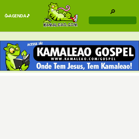
🔎
🥳AGENDA🎵