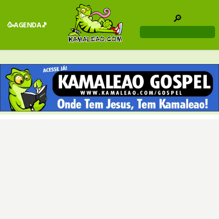
🔎
🥳AGENDA🎵