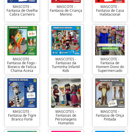
MASCOTE -
MASCOTE -
MASCOTE -
Fantasia de Ovelha
Fantasia de Criança
Fantasia de Casa
Cabra Carneiro
Menino
Habitacional
MASCOTE -
MASCOTES -
MASCOTE -
Fantasia de Fogo -
Fantasias da
Fantasia de
Boneco de Faísca
Turminha Infantil
Homem Dono do
Chama Acesa
Kids
Supermercado
MASCOTE -
MASCOTES -
MASCOTE -
Fantasia de Tigre
Fantasias de
Fantasia de Onça
Branco Forte
Personagens
Pintada
Humanos