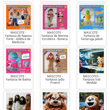
MASCOTE -
MASCOTE -
MASCOTE -
Fantasia de Raposa
Fantasia de Menina
Fantasia de
Forte - Atlética de
Escoteira - Boneca
Tartaruga Jabuti
Medicina
MASCOTE -
MASCOTE -
MASCOTES -
Fantasia de Baleia
Fantasia Leão
Fantasia Sob
Proerd
Medida