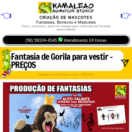
👈
👉
Criação de Mascotes
Fantasias, Bonecos e Mascotes
Preço, orçamento, prazo de entrega para confecção de Fantasia
personalizada
(98) 98104-4545
Atendimento 24 Horas
Fantasia de Gorila para vestir -
PREÇOS
Fantasia de Gorila para vestir - PREÇOS