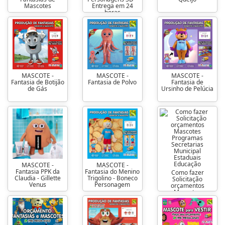
Mascotes
Entrega em 24
horas
MASCOTE -
MASCOTE -
MASCOTE -
Fantasia de Botijão
Fantasia de Polvo
Fantasia de
de Gás
Ursinho de Pelúcia
MASCOTE -
MASCOTE -
Fantasia PPK da
Fantasia do Menino
Como fazer
Claudia - Gillette
Trigolino - Boneco
Solicitação
Venus
Personagem
orçamentos
Mascotes
Programas
Secretarias
Municipal
Estaduais
Educação