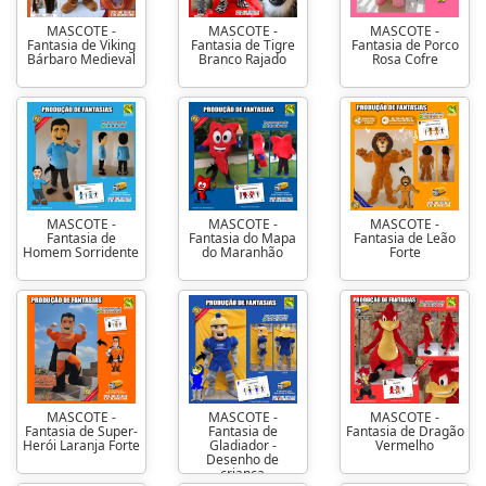
MASCOTE -
MASCOTE -
MASCOTE -
Fantasia de Viking
Fantasia de Tigre
Fantasia de Porco
Bárbaro Medieval
Branco Rajado
Rosa Cofre
MASCOTE -
MASCOTE -
MASCOTE -
Fantasia de
Fantasia do Mapa
Fantasia de Leão
Homem Sorridente
do Maranhão
Forte
MASCOTE -
MASCOTE -
MASCOTE -
Fantasia de Super-
Fantasia de
Fantasia de Dragão
Herói Laranja Forte
Gladiador -
Vermelho
Desenho de
criança