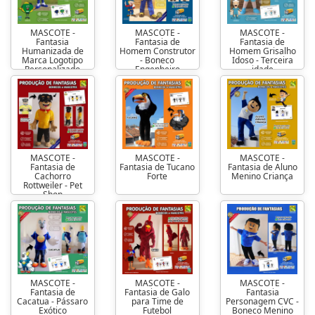
MASCOTE -
MASCOTE -
MASCOTE -
Fantasia
Fantasia de
Fantasia de
Humanizada de
Homem Construtor
Homem Grisalho
Marca Logotipo
- Boneco
Idoso - Terceira
Personalizado
Engenheiro
idade
MASCOTE -
MASCOTE -
MASCOTE -
Fantasia de
Fantasia de Tucano
Fantasia de Aluno
Cachorro
Forte
Menino Criança
Rottweiler - Pet
Shop
MASCOTE -
MASCOTE -
MASCOTE -
Fantasia de
Fantasia de Galo
Fantasia
Cacatua - Pássaro
para Time de
Personagem CVC -
Exótico
Futebol
Boneco Menino