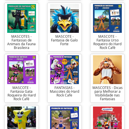
MASCOTES -
MASCOTE -
MASCOTE -
Fantasias de
Fantasia de Galo
Fantasia Urso
Animais da Fauna
Forte
Roqueiro do Hard
Brasileira
Rock Café
MASCOTE -
FANTASIAS -
MASCOTES - Dicas
Fantasia Gata
Mascotes do Hard
para Melhorar a
Roqueira do Hard
Rock Cafe
Visibilidade nas
Rock Café
Fantasias