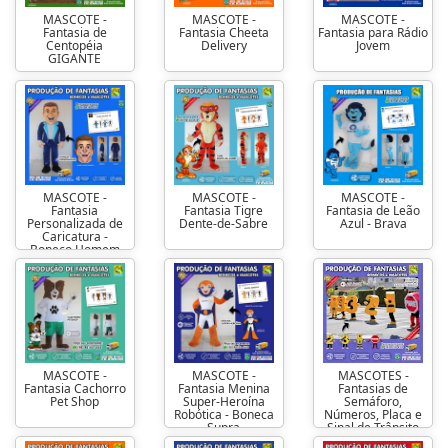
MASCOTE -
MASCOTE -
MASCOTE -
Fantasia de
Fantasia Cheeta
Fantasia para Rádio
Centopéia
Delivery
Jovem
GIGANTE
MASCOTE -
MASCOTE -
MASCOTE -
Fantasia
Fantasia Tigre
Fantasia de Leão
Personalizada de
Dente-de-Sabre
Azul - Brava
Caricatura -
Boneco Homem
MASCOTE -
MASCOTE -
MASCOTES -
Fantasia Cachorro
Fantasia Menina
Fantasias de
Pet Shop
Super-Heroína
Semáforo,
Robótica - Boneca
Números, Placa e
Supra
Sinal de Trânsito