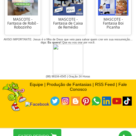
MASCOTE -
MASCOTE -
MASCOTE -
Fantasia de Robô -
Fantasia de Caixa
Fantasia Boi
Robozinho
de Remédio
Picanha
AVISO IMPORTANTE: Jesus é o filho de Deus que veio para salvar quem crer em sua ressurreição...
diga:
Eu quero!
Que eu vou orar por você.
(98) 98104-4545 | Oração 24 Horas
Equipe
|
Produção de Fantasias
|
RSS Feed
|
Fale
Conosco