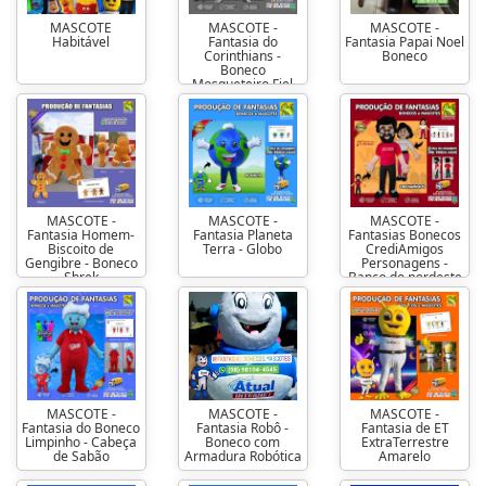
MASCOTE
MASCOTE -
MASCOTE -
Habitável
Fantasia do
Fantasia Papai Noel
Corinthians -
Boneco
Boneco
Mosqueteiro Fiel
MASCOTE -
MASCOTE -
MASCOTE -
Fantasia Homem-
Fantasia Planeta
Fantasias Bonecos
Biscoito de
Terra - Globo
CrediAmigos
Gengibre - Boneco
Personagens -
Shrek
Banco do nordeste
MASCOTE -
MASCOTE -
MASCOTE -
Fantasia do Boneco
Fantasia Robô -
Fantasia de ET
Limpinho - Cabeça
Boneco com
ExtraTerrestre
de Sabão
Armadura Robótica
Amarelo