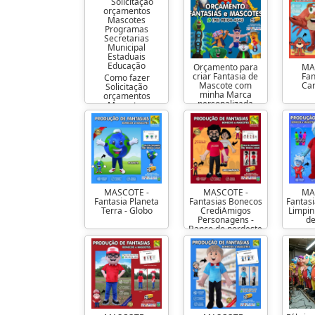
Orçamento para
MA
criar Fantasia de
Fan
Como fazer
Mascote com
Ca
Solicitação
minha Marca
orçamentos
personalizada
Mascotes
Programas
Secretarias
Municipal
Estaduais
Educação
MASCOTE -
MASCOTE -
MA
Fantasia Planeta
Fantasias Bonecos
Fantas
Terra - Globo
CrediAmigos
Limpin
Personagens -
d
Banco do nordeste