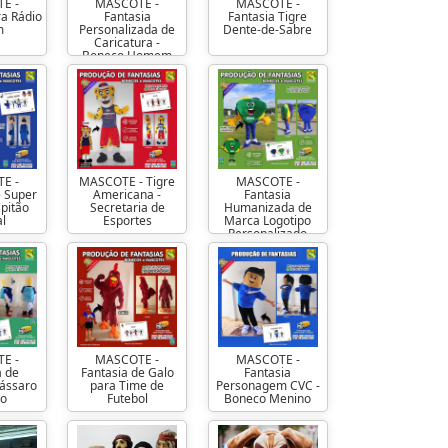
E -
MASCOTE -
MASCOTE -
ra Rádio
Fantasia
Fantasia Tigre
m
Personalizada de
Dente-de-Sabre
Caricatura -
Boneco Homem
E -
MASCOTE - Tigre
MASCOTE -
e Super
Americana -
Fantasia
apitão
Secretaria de
Humanizada de
al
Esportes
Marca Logotipo
Personalizado
E -
MASCOTE -
MASCOTE -
a de
Fantasia de Galo
Fantasia
Pássaro
para Time de
Personagem CVC -
co
Futebol
Boneco Menino