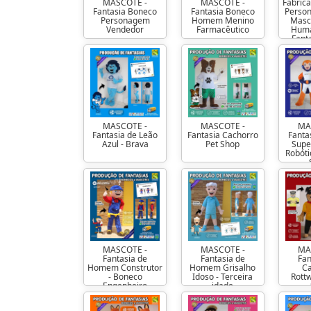
MASCOTE -
MASCOTE -
Fábric
Fantasia Boneco
Fantasia Boneco
Person
Personagem
Homem Menino
Masc
Vendedor
Farmacêutico
Huma
Fant
MASCOTE -
MASCOTE -
MA
Fantasia de Leão
Fantasia Cachorro
Fanta
Azul - Brava
Pet Shop
Supe
Robóti
MASCOTE -
MASCOTE -
MA
Fantasia de
Fantasia de
Fan
Homem Construtor
Homem Grisalho
C
- Boneco
Idoso - Terceira
Rottw
Engenheiro
idade