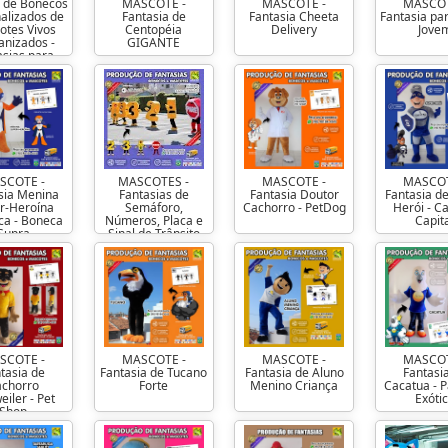
a de Bonecos
MASCOTE -
MASCOTE -
MASCOT
alizados de
Fantasia de
Fantasia Cheeta
Fantasia pa
otes Vivos
Centopéia
Delivery
Jove
nizados -
GIGANTE
asias para
Vestir
SCOTE -
MASCOTES -
MASCOTE -
MASCOT
sia Menina
Fantasias de
Fantasia Doutor
Fantasia d
r-Heroína
Semáforo,
Cachorro - PetDog
Herói - C
ca - Boneca
Números, Placa e
Capit
Supra
Sinal de Trânsito
SCOTE -
MASCOTE -
MASCOTE -
MASCOT
tasia de
Fantasia de Tucano
Fantasia de Aluno
Fantasi
achorro
Forte
Menino Criança
Cacatua - 
eiler - Pet
Exóti
Shop