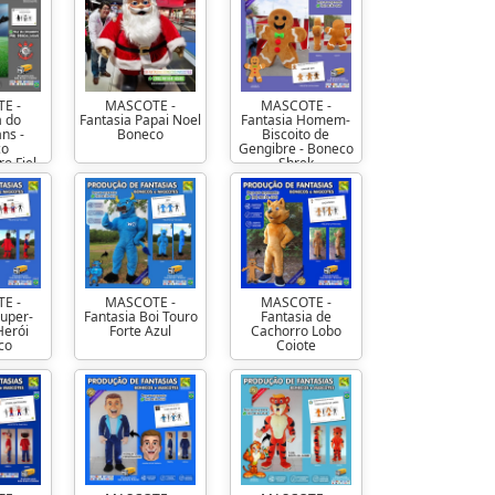
E -
MASCOTE -
MASCOTE -
a do
Fantasia Papai Noel
Fantasia Homem-
ans -
Boneco
Biscoito de
co
Gengibre - Boneco
o Fiel
Shrek
E -
MASCOTE -
MASCOTE -
Super-
Fantasia Boi Touro
Fantasia de
erói
Forte Azul
Cachorro Lobo
co
Coiote