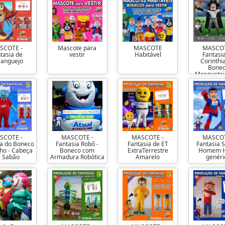
SCOTE -
Mascote para
MASCOTE
MASCOT
tasia de
vestir
Habitável
Fantasi
ranguejo
Corinthi
Bone
Mosqueteir
SCOTE -
MASCOTE -
MASCOTE -
MASCOT
ia do Boneco
Fantasia Robô -
Fantasia de ET
Fantasia 
ho - Cabeça
Boneco com
ExtraTerrestre
Homem H
e Sabão
Armadura Robótica
Amarelo
genéri