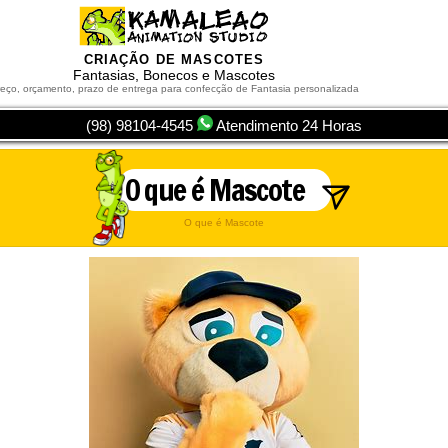
Criação de Mascotes
Fantasias, Bonecos e Mascotes
eço, orçamento, prazo de entrega para confecção de Fantasia personalizada
(98) 98104-4545
Atendimento 24 Horas
O que é Mascote
O que é Mascote